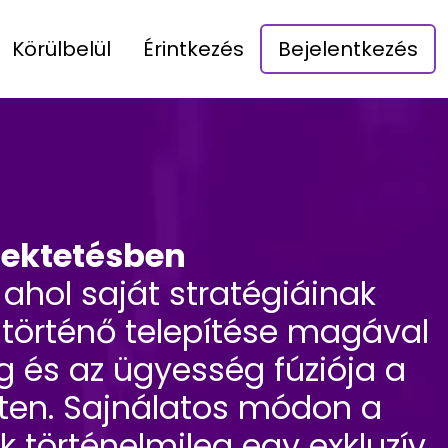
Körülbelül
Érintkezés
Bejelentkezés
efektetésben
 ahol saját stratégiáinak
e történő telepítése magával
g és az ügyesség fúziója a
eten. Sajnálatos módon a
 történelmileg egy exkluzív