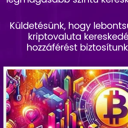
Küldetésünk, hogy lebontsu
kriptovaluta kereskedé
hozzáférést biztosítun