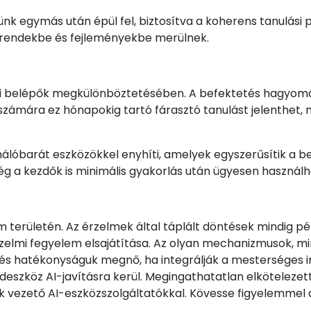
vünk egymás után épül fel, biztosítva a koherens tanulási
i trendekbe és fejleményekbe merülnek.
iaci belépők megkülönböztetésében. A befektetés hagyo
 számára ez hónapokig tartó fárasztó tanulást jelenthet,
nálóbarát eszközökkel enyhíti, amelyek egyszerűsítik a be
még a kezdők is minimális gyakorlás után ügyesen használh
 területén. Az érzelmek által táplált döntések mindig p
elmi fegyelem elsajátítása. Az olyan mechanizmusok, min
és hatékonyságuk megnő, ha integrálják a mesterséges int
édeszköz AI-javításra kerül. Megingathatatlan elköteleze
k vezető AI-eszközszolgáltatókkal. Kövesse figyelemmel a