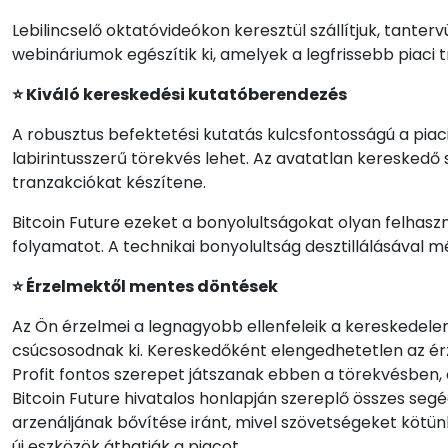
Lebilincselő oktatóvideókon keresztül szállítjuk, tanter
webináriumok egészítik ki, amelyek a legfrissebb piac
⭐ Kiváló kereskedési kutatóberendezés
A robusztus befektetési kutatás kulcsfontosságú a p
labirintusszerű törekvés lehet. Az avatatlan kereskedő
tranzakciókat készítene.
Bitcoin Future ezeket a bonyolultságokat olyan felhasz
folyamatot. A technikai bonyolultság desztillálásával 
⭐ Érzelmektől mentes döntések
Az Ön érzelmei a legnagyobb ellenfeleik a kereskedelem
csúcsosodnak ki. Kereskedőként elengedhetetlen az érz
Profit fontos szerepet játszanak ebben a törekvésben, 
Bitcoin Future hivatalos honlapján szereplő összes seg
arzenáljának bővítése iránt, mivel szövetségeket kötün
új eszközök áthatják a piacot.