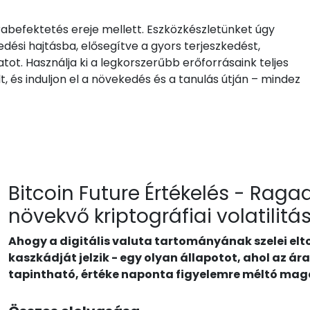
jrabefektetés ereje mellett. Eszközkészletünket úgy
edési hajtásba, elősegítve a gyors terjeszkedést,
ot. Használja ki a legkorszerűbb erőforrásaink teljes
, és induljon el a növekedés és a tanulás útján – mindez
Bitcoin Future Értékelés - Rag
növekvő kriptográfiai volatilitá
Ahogy a digitális valuta tartományának szelei elto
kaszkádját jelzik - egy olyan állapotot, ahol az á
tapintható, értéke naponta figyelemre méltó ma