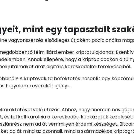
gyeit, mint egy tapasztalt szak
nline vagyonszerzés elsődleges útjaként pozícionálta mag
egdöbbentő félmilliárd ember kriptotulajdonos. Ezenkívül 
kedelemben. Annak ellenére, hogy a kriptopiacokon a tú
li jutalmakat arat digitális kereskedelmi törekvéseiből.
öbbitől? A kriptovaluta befektetés hasonlít egy képzőm
atos fegyelem keverékét igényli.
lmi oktatóval való utazás. Ahhoz, hogy finoman navigáljo
és fel kell karolnia a kereskedési kockázatok kezelését.
oszlánrész nem ad át semmilyen érdemi készséget. Bitcoin
ket ad át mind az azonnali, mind a származékos kriptográ