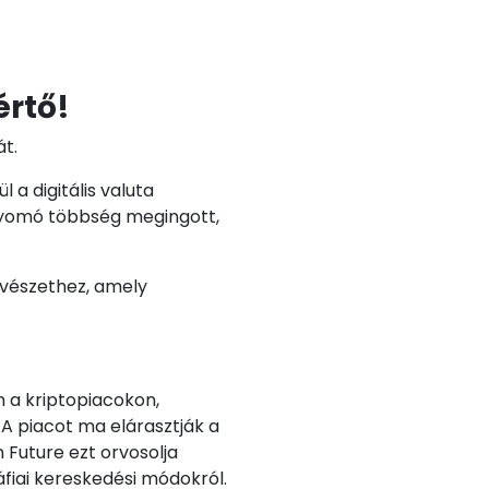
értő!
át.
a digitális valuta
lnyomó többség megingott,
űvészethez, amely
n a kriptopiacokon,
 A piacot ma elárasztják a
 Future ezt orvosolja
fiai kereskedési módokról.