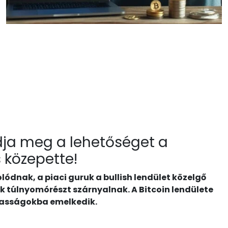
adja meg a lehetőséget a
s közepette!
lódnak, a piaci guruk a bullish lendület közelgő
rak túlnyomórészt szárnyalnak. A Bitcoin lendülete
gasságokba emelkedik.