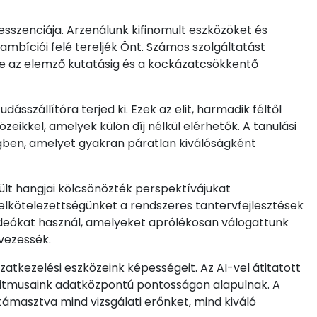
esszenciája. Arzenálunk kifinomult eszközöket és
ambíciói felé tereljék Önt. Számos szolgáltatást
dve az elemző kutatásig és a kockázatcsökkentő
sszállítóra terjed ki. Ezek az elit, harmadik féltől
eikkel, amelyek külön díj nélkül elérhetők. A tanulási
égben, amelyet gyakran páratlan kiválóságként
lt hangjai kölcsönözték perspektívájukat
 elkötelezettségünket a rendszeres tantervfejlesztések
ideókat használ, amelyeket aprólékosan válogattunk
vezessék.
tkezelési eszközeink képességeit. Az AI-vel átitatott
goritmusaink adatközpontú pontosságon alapulnak. A
átámasztva mind vizsgálati erőnket, mind kiváló