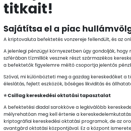
titkait!
Sajátítsa el a piac hullámvöl
A kriptovaluta befektetés vonzereje fellendült, és az o
A jelenlegi pénzügyi környezetben úgy gondolják, hogy m
szférában tízmilliók vesznek részt származékos keres
a befektetők figyelemre méltó csoportja jelentős pénzbe
Szóval, mi különbözteti meg a gazdag kereskedőket a t
éleslátás, fejlett eszközök, bőséges likviditás és állhat
⭐ Csillag kereskedési oktatási tapasztalat
A befektetési diadal sarokköve a legkiválóbb kereskede
mélyrehatóan meg kell értenie a kereskedelemkutatást, 
kriptográfiai kereskedési oktatási programok, de az or
avantgárd oktatási központjával. Ez a központ ismerete