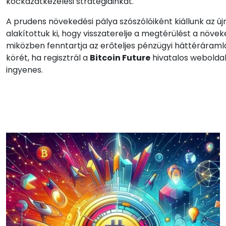
kockázatkezelési stratégiáinkat.
A prudens növekedési pálya szószólóiként kiállunk az ú
alakítottuk ki, hogy visszaterelje a megtérülést a növek
miközben fenntartja az erőteljes pénzügyi háttéráramlat
körét, ha regisztrál a
Bitcoin Future
hivatalos weboldalt
ingyenes.