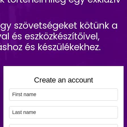
hogy szövetségeket kötünk a
l és eszközkészítőivel,
áshoz és készülékekhez.