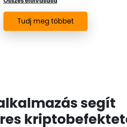
Összes elolvasása
Tudj meg többet
 alkalmazás segít
eres kriptobefekte