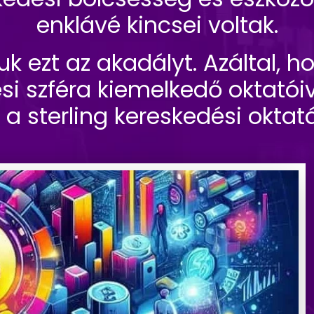
enklávé kincsei voltak.
k ezt az akadályt. Azáltal, 
si szféra kiemelkedő oktatóiva
k a sterling kereskedési oktat