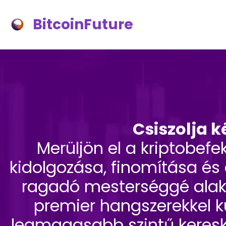
BitcoinFuture
Csiszolja k
Merüljön el a kriptobefe
kidolgozása, finomítása és 
ragadó mesterséggé alakít
premier hangszerekkel k
legmagasabb szintű kereske