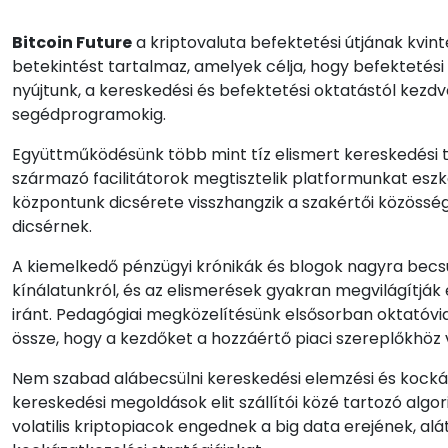
Bitcoin Future
a kriptovaluta befektetési útjának kvint
betekintést tartalmaz, amelyek célja, hogy befektetési 
nyújtunk, a kereskedési és befektetési oktatástól kez
segédprogramokig.
Együttműködésünk több mint tíz elismert kereskedési tudá
származó facilitátorok megtisztelik platformunkat eszköz
központunk dicsérete visszhangzik a szakértői közöss
dicsérnek.
A kiemelkedő pénzügyi krónikák és blogok nagyra becsü
kínálatunkról, és az elismerések gyakran megvilágítják
iránt. Pedagógiai megközelítésünk elsősorban oktatóv
össze, hogy a kezdőket a hozzáértő piaci szereplőkhöz 
Nem szabad alábecsülni kereskedési elemzési és kockáza
kereskedési megoldások elit szállítói közé tartozó al
volatilis kriptopiacok engednek a big data erejének, al