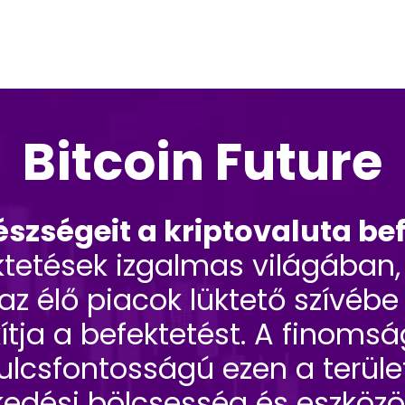
Bitcoin Future
észségeit a kriptovaluta b
ktetések izgalmas világában,
az élő piacok lüktető szívéb
ja a befektetést. A finomsá
ulcsfontosságú ezen a terül
dési bölcsesség és eszközök