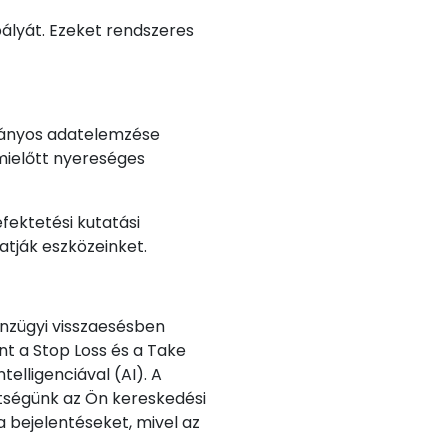
 pályát. Ezeket rendszeres
mányos adatelemzése
 mielőtt nyereséges
fektetési kutatási
atják eszközeinket.
énzügyi visszaesésben
t a Stop Loss és a Take
elligenciával (AI). A
ttségünk az Ön kereskedési
 bejelentéseket, mivel az