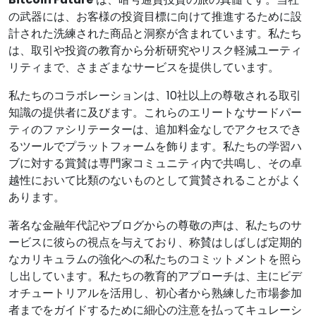
の武器には、お客様の投資目標に向けて推進するために設
計された洗練された商品と洞察が含まれています。私たち
は、取引や投資の教育から分析研究やリスク軽減ユーティ
リティまで、さまざまなサービスを提供しています。
私たちのコラボレーションは、10社以上の尊敬される取引
知識の提供者に及びます。これらのエリートなサードパー
ティのファシリテーターは、追加料金なしでアクセスでき
るツールでプラットフォームを飾ります。私たちの学習ハ
ブに対する賞賛は専門家コミュニティ内で共鳴し、その卓
越性において比類のないものとして賞賛されることがよく
あります。
著名な金融年代記やブログからの尊敬の声は、私たちのサ
ービスに彼らの視点を与えており、称賛はしばしば定期的
なカリキュラムの強化への私たちのコミットメントを照ら
し出しています。私たちの教育的アプローチは、主にビデ
オチュートリアルを活用し、初心者から熟練した市場参加
者までをガイドするために細心の注意を払ってキュレーシ