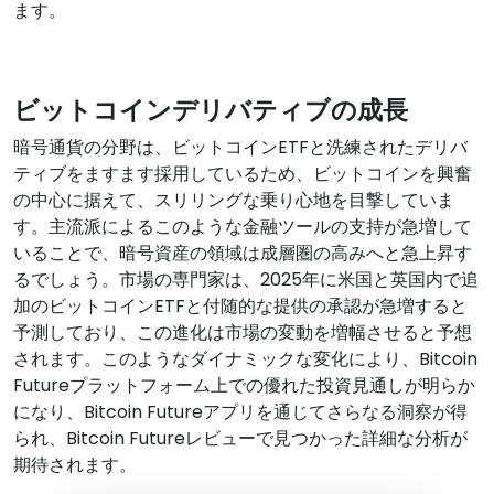
ます。
ビットコインデリバティブの成長
暗号通貨の分野は、ビットコインETFと洗練されたデリバ
ティブをますます採用しているため、ビットコインを興奮
の中心に据えて、スリリングな乗り心地を目撃していま
す。主流派によるこのような金融ツールの支持が急増して
いることで、暗号資産の領域は成層圏の高みへと急上昇す
るでしょう。市場の専門家は、2025年に米国と英国内で追
加のビットコインETFと付随的な提供の承認が急増すると
予測しており、この進化は市場の変動を増幅させると予想
されます。このようなダイナミックな変化により、Bitcoin
Futureプラットフォーム上での優れた投資見通しが明らか
になり、Bitcoin Futureアプリを通じてさらなる洞察が得
られ、Bitcoin Futureレビューで見つかった詳細な分析が
期待されます。