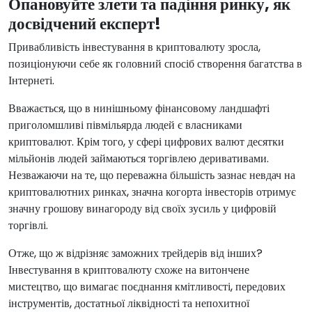
Опановуйте злети та падіння ринку, як
досвідчений експерт!
Привабливість інвестування в криптовалюту зросла,
позиціонуючи себе як головний спосіб створення багатства в
Інтернеті.
Вважається, що в нинішньому фінансовому ландшафті
приголомшливі півмільярда людей є власниками
криптовалют. Крім того, у сфері цифрових валют десятки
мільйонів людей займаються торгівлею деривативами.
Незважаючи на те, що переважна більшість зазнає невдач на
криптовалютних ринках, значна когорта інвесторів отримує
значну грошову винагороду від своїх зусиль у цифровій
торгівлі.
Отже, що ж відрізняє заможних трейдерів від інших?
Інвестування в криптовалюту схоже на витончене
мистецтво, що вимагає поєднання кмітливості, передових
інструментів, достатньої ліквідності та непохитної