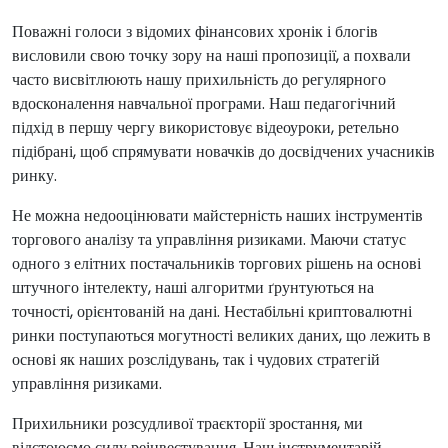
Поважні голоси з відомих фінансових хронік і блогів
висловили свою точку зору на наші пропозиції, а похвали
часто висвітлюють нашу прихильність до регулярного
вдосконалення навчальної програми. Наш педагогічний
підхід в першу чергу використовує відеоуроки, ретельно
підібрані, щоб спрямувати новачків до досвідчених учасників
ринку.
Не можна недооцінювати майстерність наших інструментів
торгового аналізу та управління ризиками. Маючи статус
одного з елітних постачальників торгових рішень на основі
штучного інтелекту, наші алгоритми ґрунтуються на
точності, орієнтованій на дані. Нестабільні криптовалютні
ринки поступаються могутності великих даних, що лежить в
основі як наших розслідувань, так і чудових стратегій
управління ризиками.
Прихильники розсудливої траєкторії зростання, ми
відстоюємо силу реінвестування. Наш інструментарій