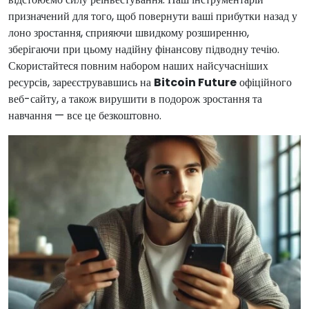
призначений для того, щоб повернути ваші прибутки назад у
лоно зростання, сприяючи швидкому розширенню,
зберігаючи при цьому надійну фінансову підводну течію.
Скористайтеся повним набором наших найсучасніших
ресурсів, зареєструвавшись на
Bitcoin Future
офіційного
веб-сайту, а також вирушити в подорож зростання та
навчання — все це безкоштовно.