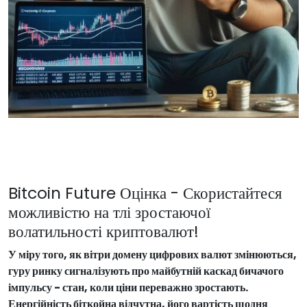
Bitcoin Future Оцінка - Скористайтеся
можливістю на тлі зростаючої
волатильності криптовалют!
У міру того, як вітри домену цифрових валют змінюються,
гуру ринку сигналізують про майбутній каскад бичачого
імпульсу - стан, коли ціни переважно зростають.
Енергійність біткойна відчутна, його вартість щодня