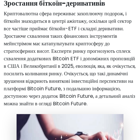
Зростання біткоїн-деривативів
Криптовалютна сфера переживає захоплюючу подорож, і
біткойн знаходиться в центрі ажіотажу, оскільки цей сектор
все частіше приймає біткойн-ETF і складні деривативи.
Зростаюче схвалення таких фінансових інструментів
мейнстрімом має катапультувати криптосферу до
стратосферних висот. Експерти ринку прогнозують сплеск
схвалення додаткових Bitcoin ETF і допоміжних пропозицій
в США і Великобританії в 2025, еволюція, яка, як очікується,
посилить коливання ринку. Очікується, що такі динамічні
зрушення відкриють виняткові інвестиційні перспективи на
платформі Bitcoin Future, з подальшою інформацією,
доступною через додаток Bitcoin Future, а детальний аналіз
можна знайти в огляді Bitcoin Future.