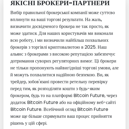
ЯКІСНІ БРОКЕРИ-ПАРТНЕРИ
Вибір правильної брокерської компанії може суттєво
вплинути на ваші торгові результати. На жаль,
визначити досвідченого брокера не так просто, як
може здатися. Для наших користувачів ми виконали
всю роботу, і ми визначили найбільш похвальних
брокерів з торгівлі криптовалютою в 2025. Наш
альянс з брокерами з високою репутацією забезпечує
дотримання суворих регуляторних вимог. Ці брокери
не тільки пропонують найвигідніші торгові умови, але
й можуть похвалитися надійною безпекою. Ви, як
трейдер, зобов'язані провести ретельну перевірку
перед тим, як розподіляти кошти з будь-яким
брокером, будь то на платформі Bitcoin Future, через
додаток Bitcoin Future або на офіційному веб-сайті
Bitcoin Future. Всебічний огляд Bitcoin Future
може ще більше спрямувати ваш процес прийняття
рішень у цій сфері.