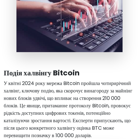
Подія халвінгу Bitcoin
У квітні 2024 року мережа Bitcoin пройшла чотирирічний
халвінг, ключову подію, яка скорочує винагороду за майнінг
нових блоків удвічі, що впливає на створення 210 000
блоків. Це явище, притаманне протоколу Bitcoin, провокує
рідкість доступних цифрових токенів, потенційно
каталізуючи зростання вартості. Експерти припускають, що
після цього конкретного халвінгу оцінка BTC може
перевищити позначку в 100 000 доларів.