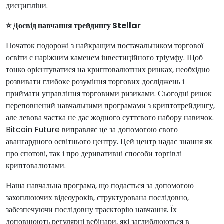
дисципліни.
⭐ Досвід навчання трейдингу Stellar
Початок подорожі з найкращим постачальником торгової
освіти є наріжним каменем інвестиційного тріумфу. Щоб
тонко орієнтуватися на криптовалютних ринках, необхідно
розвивати глибоке розуміння торгових досліджень і
приймати управління торговими ризиками. Сьогодні ринок
переповнений навчальними програмами з криптотрейдингу,
але левова частка не дає жодного суттєвого набору навичок.
Bitcoin Future виправляє це за допомогою свого
авангардного освітнього центру. Цей центр надає знання як
про спотові, так і про деривативні способи торгівлі
криптовалютами.
Наша навчальна програма, що подається за допомогою
захоплюючих відеоуроків, структурована послідовно,
забезпечуючи послідовну траєкторію навчання. Їх
доповнюють регулярні вебінари, які заглиблюються в