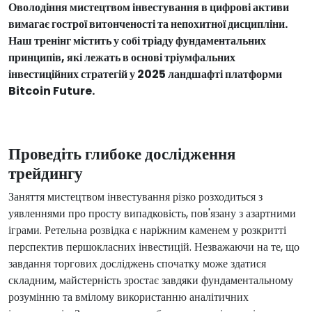
Оволодіння мистецтвом інвестування в цифрові активи
вимагає гострої витонченості та непохитної дисципліни.
Наш тренінг містить у собі тріаду фундаментальних
принципів, які лежать в основі тріумфальних
інвестиційних стратегій у 2025 ландшафті платформи
Bitcoin Future.
Проведіть глибоке дослідження
трейдингу
Заняття мистецтвом інвестування різко розходиться з
уявленнями про просту випадковість, пов'язану з азартними
іграми. Ретельна розвідка є наріжним каменем у розкритті
перспектив першокласних інвестицій. Незважаючи на те, що
завдання торгових досліджень спочатку може здатися
складним, майстерність зростає завдяки фундаментальному
розумінню та вмілому використанню аналітичних